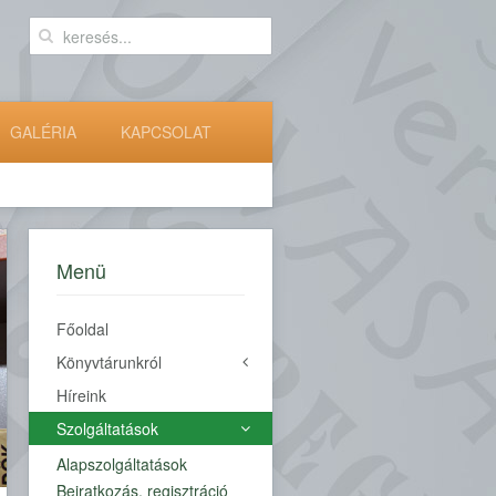
GALÉRIA
KAPCSOLAT
Menü
Főoldal
Könyvtárunkról
Híreink
Története
Névadónk
Szolgáltatások
Alapszolgáltatások
HELYTÖRTÉNET
Beiratkozás, regisztráció
HELYISMERETI