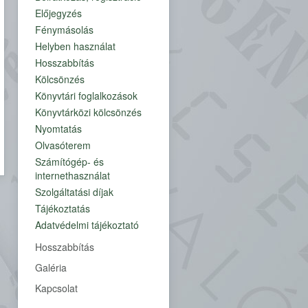
Előjegyzés
TEVÉKENYSÉGÜNK
Fénymásolás
KÖNYVTÁRUNK
ÉPÜLETE
Helyben használat
IDŐSZALAG
Hosszabbítás
ARCKÉPCSARNOK
Kölcsönzés
KURIÓZUMOK
Könyvtári foglalkozások
FORRÁSOK
Könyvtárközi kölcsönzés
MULTIMÉDIA
Nyomtatás
Olvasóterem
Dokumentumok
Számítógép- és
Munkatársaink
internethasználat
Szolgáltatási díjak
Tájékoztatás
Adatvédelmi tájékoztató
Hosszabbítás
Galéria
Kapcsolat