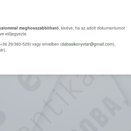
lkalommal meghosszabbítható
, kivéve, ha az adott dokumentumot
tve előjegyezte.
(+36 29/360-529) vagy emailben (
dabasikonyvtar@gmail.com
),
ár).