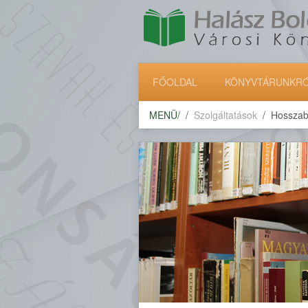
FŐOLDAL
KÖNYVTÁRUNKR
MENÜ/
Szolgáltatások
Hosszab