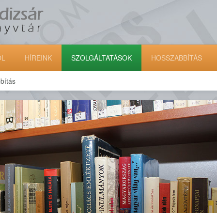
ÓL
HÍREINK
SZOLGÁLTATÁSOK
HOSSZABBÍTÁS
bítás