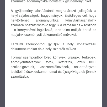
származó adományokkal bővítettük gyűjteményünket.
A gyűjtemény alakításánál meghatározó jellegűek a
helyi sajátosságok, hagyományok. Elsődleges cél, hogy
helytörténeti állományunkkal könyvtárhasználóink
számára hozzáférhetővé tegyük a várossal és – részben
– a környékével foglalkozó, történelmi múltját érintő és
napjaink eseményeit dokumentáló műveket.
Tartalmi szempontból gyűjtjük a helyi vonatkozású
dokumentumokat és a helyi szerzők műveit.
Formai szempontból főleg könyvek, újságok, térképek,
aprónyomtatványok, fotók, kéziratok, ezen belül
szakdolgozatok, visszaemlékezések, önkormányzati
testületi ülések dokumentumai és újságkivágatok jönnek
számításba.