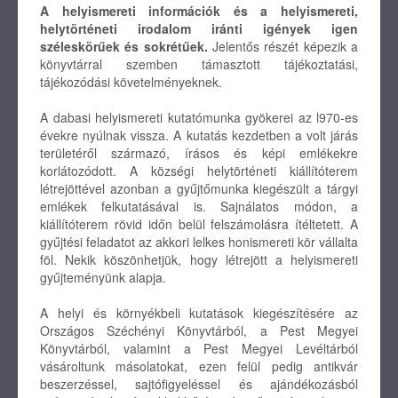
A helyismereti információk és a helyismereti,
helytörténeti irodalom iránti igények igen
széleskörűek és sokrétűek.
Jelentős részét képezik a
könyvtárral szemben támasztott tájékoztatási,
tájékozódási követelményeknek.
A dabasi helyismereti kutatómunka gyökerei az l970-es
évekre nyúlnak vissza. A kutatás kezdetben a volt járás
területéről származó, írásos és képi emlékekre
korlátozódott. A községi helytörténeti kiállítóterem
létrejöttével azonban a gyűjtőmunka kiegészült a tárgyi
emlékek felkutatásával is. Sajnálatos módon, a
kiállítóterem rövid időn belül felszámolásra ítéltetett. A
gyűjtési feladatot az akkori lelkes honismereti kör vállalta
föl. Nekik köszönhetjük, hogy létrejött a helyismereti
gyűjteményünk alapja.
A helyi és környékbeli kutatások kiegészítésére az
Országos Széchényi Könyvtárból, a Pest Megyei
Könyvtárból, valamint a Pest Megyei Levéltárból
vásároltunk másolatokat, ezen felül pedig antikvár
beszerzéssel, sajtófigyeléssel és ajándékozásból