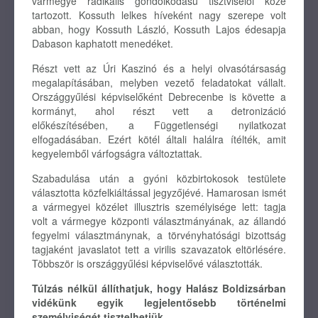
vármegye radikális gondolkodású tisztviselői közé
tartozott. Kossuth lelkes híveként nagy szerepe volt
abban, hogy Kossuth László, Kossuth Lajos édesapja
Dabason kaphatott menedéket.
Részt vett az Úri Kaszinó és a helyi olvasótársaság
megalapításában, melyben vezető feladatokat vállalt.
Országgyűlési képviselőként Debrecenbe is követte a
kormányt, ahol részt vett a detronizáció
előkészítésében, a Függetlenségi nyilatkozat
elfogadásában. Ezért kötél általi halálra ítélték, amit
kegyelemből várfogságra változtattak.
Szabadulása után a gyóni közbirtokosok testülete
választotta közfelkiáltással jegyzőjévé. Hamarosan ismét
a vármegyei közélet illusztris személyisége lett: tagja
volt a vármegye központi választmányának, az állandó
fegyelmi választmánynak, a törvényhatósági bizottság
tagjaként javaslatot tett a virilis szavazatok eltörlésére.
Többször is országgyűlési képviselővé választották.
Túlzás nélkül állíthatjuk, hogy Halász Boldizsárban
vidékünk egyik legjelentősebb történelmi
személyiségét tisztelhetjük.