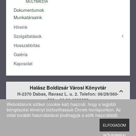
MULTIMÉDIA
Dokumentumok
Munkatársaink
Híreink
Szolgáltatások
Hosszabbítás
Alapszolgáltatások
Beiratkozás, regisztráció
Galéria
Előjegyzés
Kapcsolat
Fénymásolás
Helyben használat
Hosszabbítás
Halász Boldizsár Városi Könyvtár
Kölcsönzés
H-2370 Dabas, Ravasz L. u. 2. Telefon: 06/29/360-
Könyvtári foglalkozások
529, +36 30 4382352
Weboldalunk sütiket (cookie-kat) használ, hogy a legjobb
Könyvtárközi kölcsönzés
e-mail:
dabasikonyvtar@gmail.com
böngészési élményt biztosíthassuk Önnek honlapunkon. Az
Nyomtatás
oldal további használatával jóváhagyja a sütik használatát.
Olvasóterem
Copyright © 2015 - 2020 Halász Boldizsár Városi Könyvtár - Weboldal:
Tomor
Visual Graphics
ELFOGADOM
Számítógép- és internethasználat
Szolgáltatási díjak
BŐVEBBEN