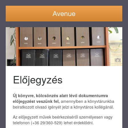
Előjegyzés
Új könyvre, kölcsönzés alatt lévő dokumentumra
előjegyzést veszünk fel,
amennyiben a könyvtárunkba
beiratkozott olvasó igényét jelzi a könyvtáros kollégánál.
Az előjegyzett művek beérkezéséről személyesen vagy
telefonon (+36 29/360-529) lehet érdeklődni.