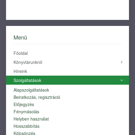
Menü
Főoldal
Könyvtárunkról
Híreink
Története
Névadónk
Szolgáltatások
Alapszolgáltatások
HELYTÖRTÉNET
Beiratkozás, regisztráció
HELYISMERETI TEVÉKENYSÉGÜNK
Előjegyzés
KÖNYVTÁRUNK ÉPÜLETE
Fénymásolás
IDŐSZALAG
Helyben használat
ARCKÉPCSARNOK
Hosszabbítás
KURIÓZUMOK
Kölcsönzés
FORRÁSOK