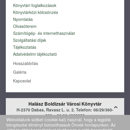
Könyvtári foglalkozások
MULTIMÉDIA
Könyvtárközi kölcsönzés
Dokumentumok
Nyomtatás
Munkatársaink
Olvasóterem
Számítógép- és internethasználat
Szolgáltatási díjak
Tájékoztatás
Adatvédelmi tájékoztató
Hosszabbítás
Galéria
Kapcsolat
Halász Boldizsár Városi Könyvtár
H-2370 Dabas, Ravasz L. u. 2. Telefon: 06/29/360-
529, +36 30 4382352
Weboldalunk sütiket (cookie-kat) használ, hogy a legjobb
e-mail:
dabasikonyvtar@gmail.com
böngészési élményt biztosíthassuk Önnek honlapunkon. Az